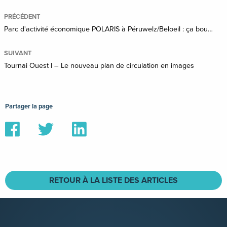
PRÉCÉDENT
Parc d'activité économique POLARIS à Péruwelz/Beloeil : ça bouge !
SUIVANT
Tournai Ouest I – Le nouveau plan de circulation en images
Partager la page
Partager
Partager
Partager
sur
sur
sur
Facebook
Twitter
Linkedin
RETOUR À LA LISTE DES ARTICLES