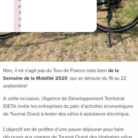
p
li
14 septembre 2020
n
k
Failed to initialize plugin: wplink
Non, il ne s’agit pas du Tour de France mais bien
de la
Semaine de la Mobilité 2020
qui se déroule du 16 au 22
septembre!
A cette occasion, l’Agence de Développement Territorial
IDETA invite les entreprises du parc d’activités économiques
de Tournai Ouest à tester des vélos à assistance électrique.
L’objectif est de profiter d’une pause déjeuner pour faire
découvrir aux usagers de Tournai Ouest des itinéraires vélos