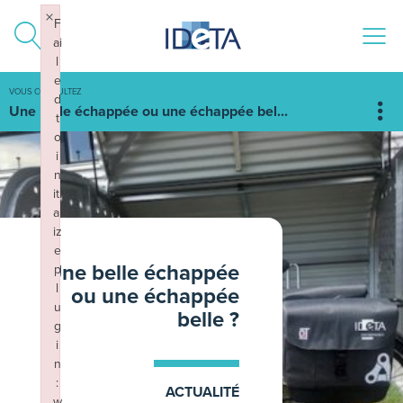
ALLER AU CONTENU
×
F
ai
l
e
VOUS CONSULTEZ
d
Une belle échappée ou une échappée bel...
t
o
i
n
iti
al
iz
e
Une belle échappée
p
l
ou une échappée
u
belle ?
g
i
n
:
ACTUALITÉ
w