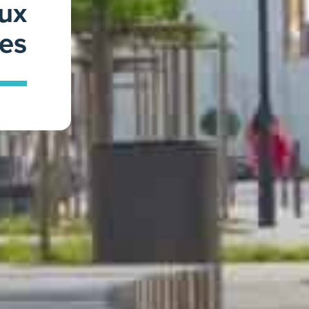
aux
es