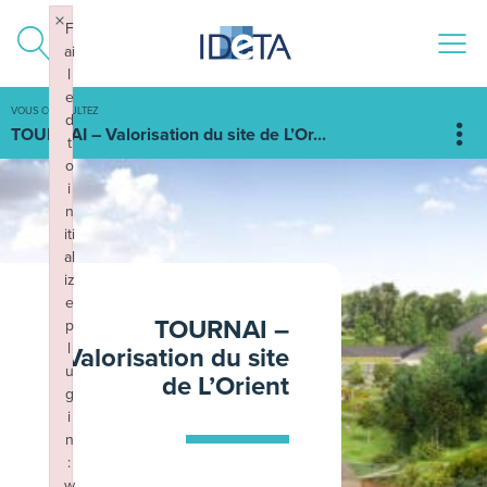
ALLER AU CONTENU
×
F
ai
l
e
VOUS CONSULTEZ
d
TOURNAI – Valorisation du site de L’Or...
t
o
i
n
iti
al
iz
e
TOURNAI –
p
l
Valorisation du site
u
de L’Orient
g
i
n
:
w