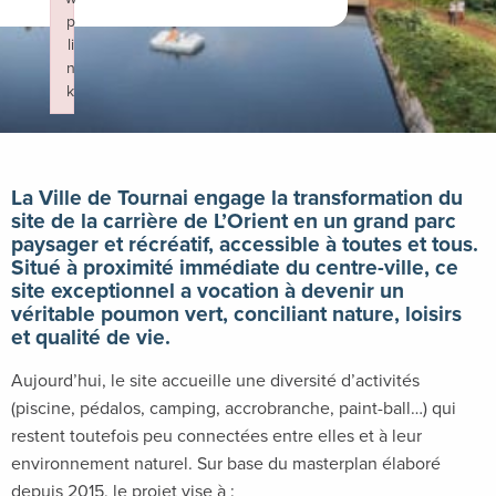
p
li
n
k
Failed to initialize plugin: wplink
La Ville de Tournai engage la transformation du
site de la carrière de L’Orient en un grand parc
paysager et récréatif, accessible à toutes et tous.
Situé à proximité immédiate du centre-ville, ce
site exceptionnel a vocation à devenir un
véritable poumon vert, conciliant nature, loisirs
et qualité de vie.
Aujourd’hui, le site accueille une diversité d’activités
(piscine, pédalos, camping, accrobranche, paint-ball…) qui
restent toutefois peu connectées entre elles et à leur
environnement naturel. Sur base du masterplan élaboré
depuis 2015, le projet vise à :