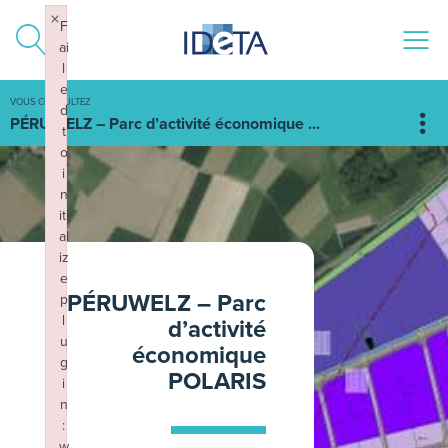
ALLER AU CONTENU
×
F
ai
l
e
VOUS CONSULTEZ
d
PÉRUWELZ – Parc d’activité économique ...
t
o
i
n
iti
al
iz
e
PÉRUWELZ – Parc
p
l
d’activité
u
économique
g
POLARIS
i
n
:
w