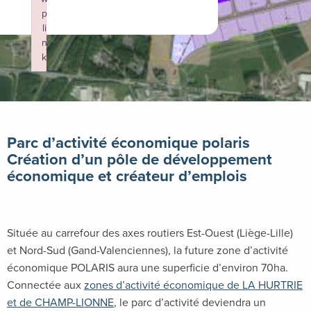
p
li
n
k
Failed to initialize plugin: wplink
Parc d’activité économique polaris
Création d’un pôle de développement
économique et créateur d’emplois
Située au carrefour des axes routiers Est-Ouest (Liège-Lille)
et Nord-Sud (Gand-Valenciennes), la future zone d’activité
économique POLARIS aura une superficie d’environ 70ha.
Connectée aux
zones d’activité économique de LA HURTRIE
et de CHAMP-LIONNE
, le parc d’activité deviendra un