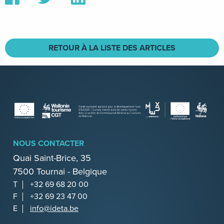
sur
sur
sur
Facebook
Twitter
Linkedin
RETOUR À LA LISTE DES ARTICLES
NOUS CONTACTER
Quai Saint-Brice, 35
7500 Tournai - Belgique
T
+32 69 68 20 00
F
+32 69 23 47 00
E
info@ideta.be