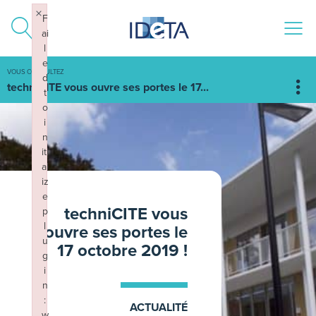
ALLER AU CONTENU
×
F
ai
l
e
VOUS CONSULTEZ
d
techniCITE vous ouvre ses portes le 17...
t
o
i
n
iti
al
iz
e
techniCITE vous
p
l
ouvre ses portes le
u
17 octobre 2019 !
g
i
n
:
ACTUALITÉ
w