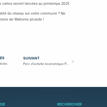
x cartes seront lancées au printemps 2021.
alité du réseau sur votre commune ? Ne
isme de Wallonie picarde !
LES
SUIVANT
ticles
Parc d’activité économique POLARIS : 52 ha de terrains industriels disponibles !
IDE
RECHERCHER