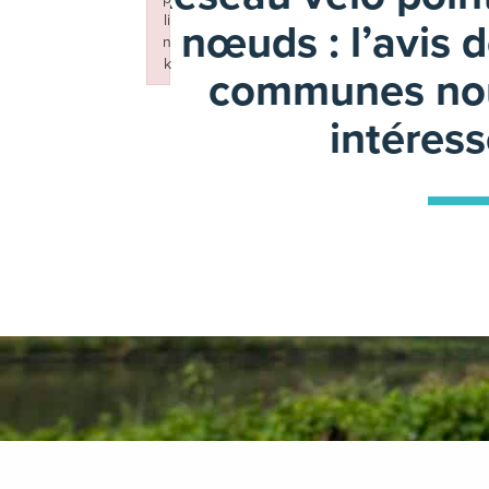
li
nœuds : l’avis 
n
k
communes no
Failed to initialize plugin: wplink
intéress
20 février 2020