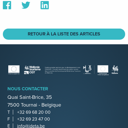
sur
sur
sur
Facebook
Twitter
Linkedin
RETOUR À LA LISTE DES ARTICLES
NOUS CONTACTER
Quai Saint-Brice, 35
7500 Tournai - Belgique
T
+32 69 68 20 00
F
+32 69 23 47 00
E
info@ideta.be