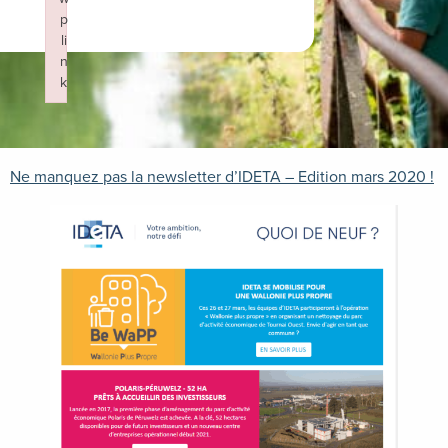
p
li
n
k
Failed to initialize plugin: wplink
Ne manquez pas la newsletter d’IDETA – Edition mars 2020 !