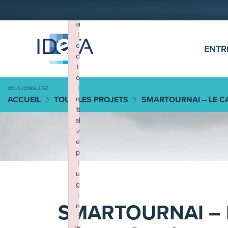
ALLER AU CONTENU
×
F
ai
l
e
ENTR
d
t
o
i
VOUS CONSULTEZ
n
ACCUEIL
TOUS LES PROJETS
SMARTOURNAI – LE C
iti
al
iz
e
p
l
u
g
i
SMARTOURNAI – 
n
:
w