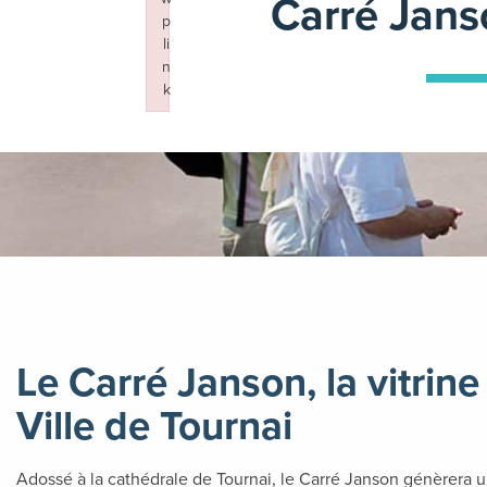
Carré Jans
p
li
n
k
Failed to initialize plugin: wplink
Le Carré Janson, la vitrin
Ville de Tournai
Adossé à la cathédrale de Tournai, le Carré Janson génèrera