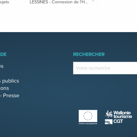
rojets
LESSINES - Connexion de l'Hôpital Notre-Dame à la Rose à la ville
IDE
RECHERCHER
és
 publics
ions
- Presse