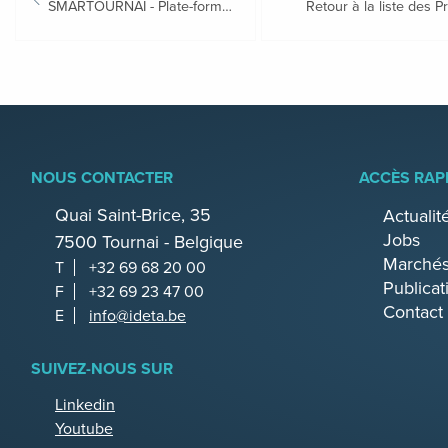
SMARTOURNAI - Plate-forme multimodale 2.0
Retour à la liste des P
NOUS CONTACTER
ACCÈS RAP
Quai Saint-Brice, 35
Actualit
Jobs
7500 Tournai - Belgique
Marchés
T
+32 69 68 20 00
Publicat
F
+32 69 23 47 00
Contact 
E
info@ideta.be
SUIVEZ-NOUS SUR
Linkedin
Youtube