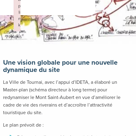
p
li
n
k
Failed to initialize plugin: wplink
Une vision globale pour une nouvelle
dynamique du site
La Ville de Tournai, avec l’appui d’IDETA, a élaboré un
Master-plan (schéma directeur à long terme) pour
redynamiser le Mont Saint-Aubert en vue d’améliorer le
cadre de vie des riverains et d’accroître l’attractivité
touristique du site.
Le plan prévoit de :