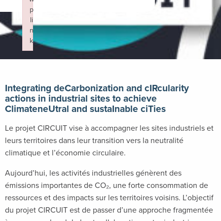
p
li
n
k
Failed to initialize plugin: wplink
Integrating deCarbonization and cIRcularity
actions in industrial sites to achieve
ClimateneUtral and sustaInable ciTies
Le projet CIRCUIT vise à accompagner les sites industriels et
leurs territoires dans leur transition vers la neutralité
climatique et l’économie circulaire.
Aujourd’hui, les activités industrielles génèrent des
émissions importantes de CO₂, une forte consommation de
ressources et des impacts sur les territoires voisins. L’objectif
du projet CIRCUIT est de passer d’une approche fragmentée