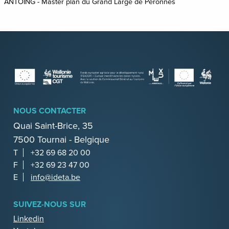
ANTOING - Master plan du Grand Large de Péronnes
NOUS CONTACTER
Quai Saint-Brice, 35
7500 Tournai - Belgique
T
+32 69 68 20 00
F
+32 69 23 47 00
E
info@ideta.be
SUIVEZ-NOUS SUR
Linkedin