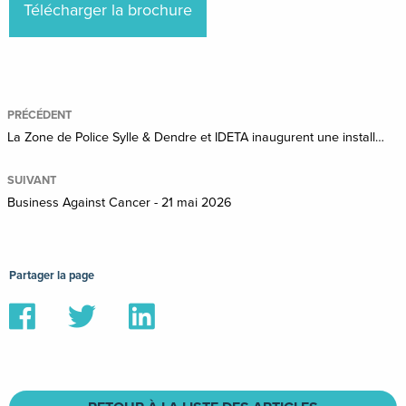
Télécharger la brochure
PRÉCÉDENT
La Zone de Police Sylle & Dendre et IDETA inaugurent une installation photovoltaïque de 70 kWc pour renforcer l’autonomie énergétique du territoire
SUIVANT
Business Against Cancer - 21 mai 2026
Partager la page
Partager
Partager
Partager
sur
sur
sur
Facebook
Twitter
Linkedin