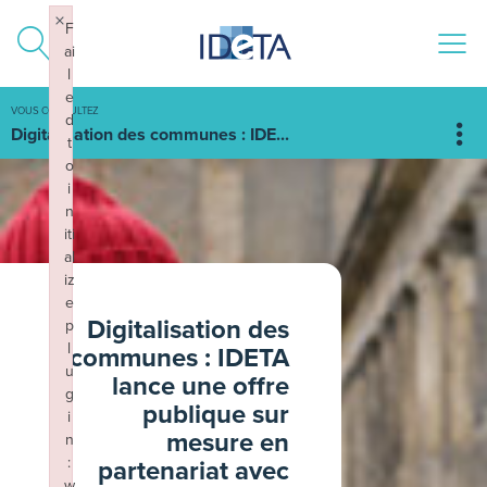
ALLER AU CONTENU
×
F
ai
l
e
VOUS CONSULTEZ
d
Digitalisation des communes : IDE...
t
o
i
n
iti
al
iz
e
Digitalisation des
p
l
communes : IDETA
u
lance une offre
g
publique sur
i
mesure en
n
:
partenariat avec
w