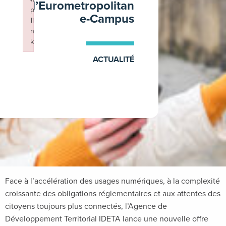
l’Eurometropolitan
p
e-Campus
li
n
k
Failed to initialize plugin: wplink
ACTUALITÉ
28 janvier 2026
Face à l’accélération des usages numériques, à la complexité
croissante des obligations réglementaires et aux attentes des
citoyens toujours plus connectés, l’Agence de
Développement Territorial IDETA lance une nouvelle offre