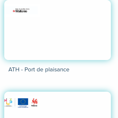
ATH - Port de plaisance
En
savoir
plus