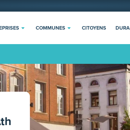
EPRISES
COMMUNES
CITOYENS
DURA
th