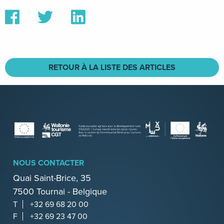
Partager
Partager
Partager
sur
sur
sur
Facebook
Twitter
Linkedin
RETOUR À LA LISTE DES ARTICLES
NOUS CONTACTER
Quai Saint-Brice, 35
7500 Tournai - Belgique
T
+32 69 68 20 00
F
+32 69 23 47 00