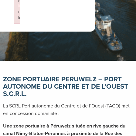
li
n
06 avril 2023
k
Failed to initialize plugin: wplink
ZONE PORTUAIRE PERUWELZ – PORT
AUTONOME DU CENTRE ET DE L’OUEST
S.C.R.L.
La SCRL Port autonome du Centre et de l’Ouest (PACO) met
en concession domaniale :
Une zone portuaire à Péruwelz située en rive gauche du
canal Nimy-Blaton-Péronnes à proximité de la Rue des