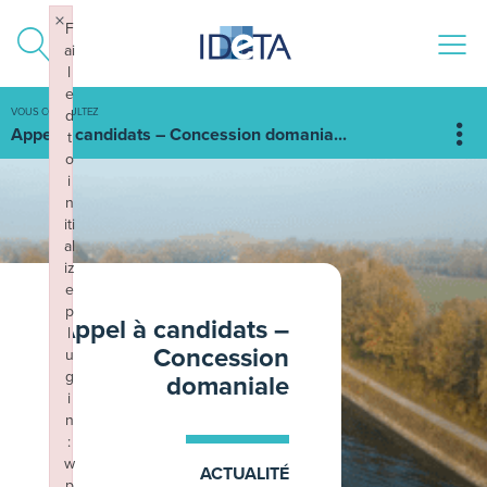
ALLER AU CONTENU
×
F
ai
l
e
VOUS CONSULTEZ
d
Appel à candidats – Concession domania...
t
o
i
n
iti
al
iz
e
p
Appel à candidats –
l
Concession
u
g
domaniale
i
n
:
w
ACTUALITÉ
p