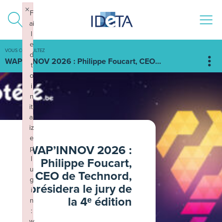
ALLER AU CONTENU
×
F
ai
l
e
VOUS CONSULTEZ
d
WAP’INNOV 2026 : Philippe Foucart, CEO...
t
o
i
n
iti
al
iz
e
WAP’INNOV 2026 :
p
l
Philippe Foucart,
u
CEO de Technord,
g
présidera le jury de
i
la 4ᵉ édition
n
:
w