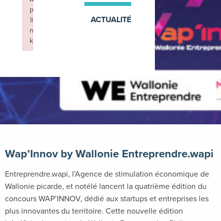
p
ACTUALITÉ
li
n
k
13 mai 2026
Failed to initialize plugin: wplink
Wap’Innov by Wallonie Entreprendre.wapi
Entreprendre.wapi, l’Agence de stimulation économique de
Wallonie picarde, et notélé lancent la quatrième édition du
concours WAP’INNOV, dédié aux startups et entreprises les
plus innovantes du territoire. Cette nouvelle édition