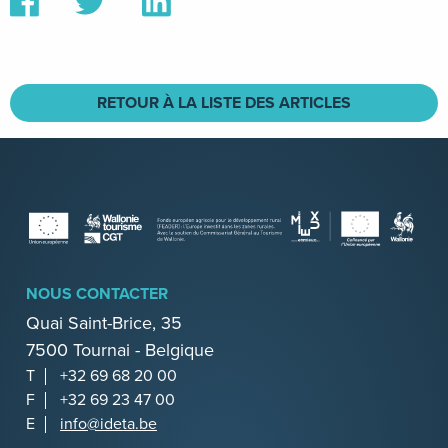
sur
sur
sur
Facebook
Twitter
Linkedin
RETOUR À LA LISTE DES ARTICLES
NOUS CONTACTER
Quai Saint-Brice, 35
7500 Tournai - Belgique
T
+32 69 68 20 00
F
+32 69 23 47 00
E
info@ideta.be