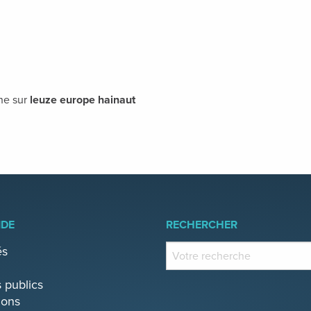
che sur
leuze europe hainaut
IDE
RECHERCHER
és
 publics
ions