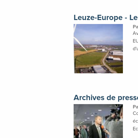
Leuze-Europe - L
P
Av
EU
d'
Archives de press
Co
éc
Ec