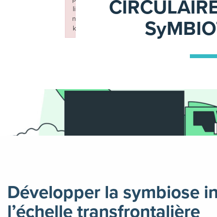
CIRCULAIRE
li
n
SyMBIO
k
Failed to initialize plugin: wplink
Développer la symbiose in
l’échelle transfrontalière