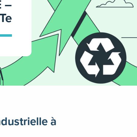
 –
Te
dustrielle à