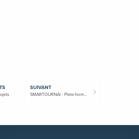
TS
SUIVANT
rojets
SMARTOURNAI - Plate-forme multimodale 2.0