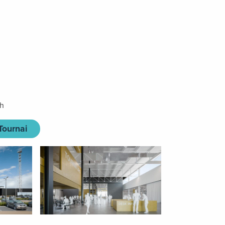
ch
Tournai