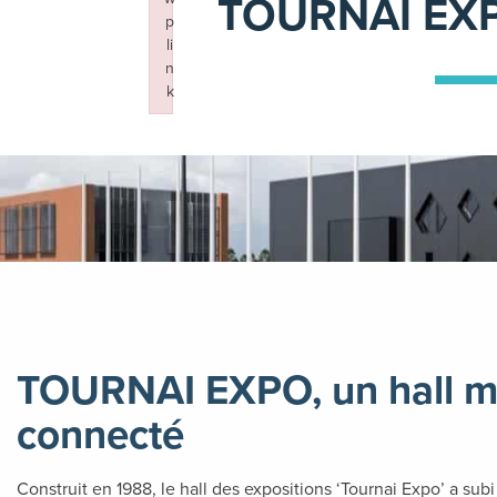
TOURNAI EX
p
li
n
k
Failed to initialize plugin: wplink
TOURNAI EXPO, un hall mul
connecté
Construit en 1988, le hall des expositions ‘Tournai Expo’ a sub