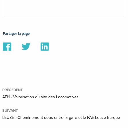
Partager la page
Partager
Partager
Partager
sur
sur
sur
Facebook
Twitter
Linkedin
PRÉCÉDENT
ATH - Valorisation du site des Locomotives
SUIVANT
LEUZE - Cheminement doux entre la gare et le PAE Leuze Europe