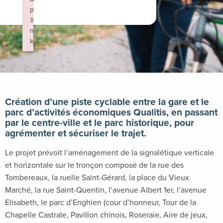
p
li
n
k
Failed to initialize plugin: wplink
Création d’une piste cyclable entre la gare et le
parc d’activités économiques Qualitis, en passant
par le centre-ville et le parc historique, pour
agrémenter et sécuriser le trajet.
Le projet prévoit l’aménagement de la signalétique verticale
et horizontale sur le tronçon composé de la rue des
Tombereaux, la ruelle Saint-Gérard, la place du Vieux
Marché, la rue Saint-Quentin, l’avenue Albert 1er, l’avenue
Elisabeth, le parc d’Enghien (cour d’honneur, Tour de la
Chapelle Castrale, Pavillon chinois, Roseraie, Aire de jeux,