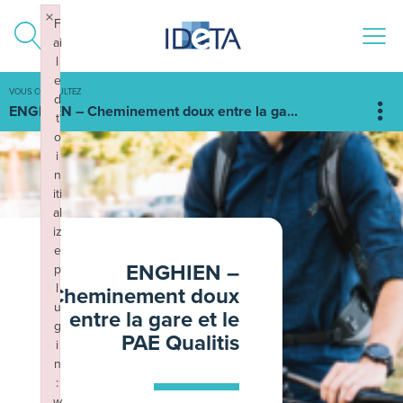
ALLER AU CONTENU
×
F
ai
l
e
VOUS CONSULTEZ
d
ENGHIEN – Cheminement doux entre la ga...
t
o
i
n
iti
al
iz
e
ENGHIEN –
p
l
Cheminement doux
u
entre la gare et le
g
PAE Qualitis
i
n
:
w