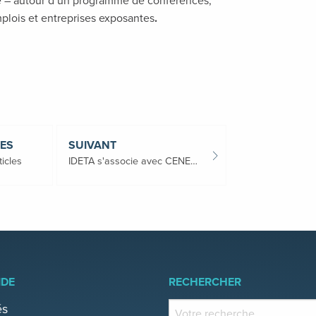
ue – autour d’un programme de conférences,
plois et entreprises exposantes
.
LES
SUIVANT
ticles
IDETA s'associe avec CENEO, Igretec et IDEA pour accélérer la transition énergétique des communes
IDE
RECHERCHER
és