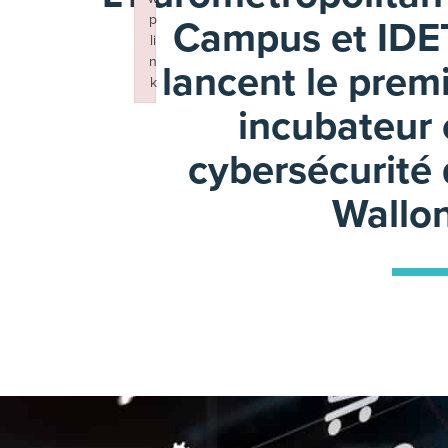
Campus et IDE
p
li
n
lancent le prem
k
incubateur
Failed to initialize plugin: wplink
cybersécurité
Wallo
16 mai 2024