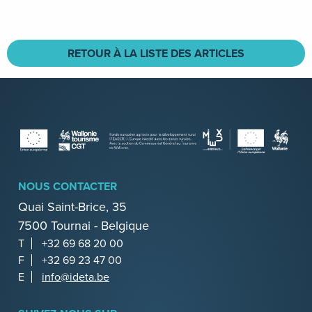
Facebook
Twitter
Linkedin
RETOUR À LA LISTE DES ARTICLES
NOUS CONTACTER
Quai Saint-Brice, 35
7500 Tournai - Belgique
T
+32 69 68 20 00
F
+32 69 23 47 00
E
info@ideta.be