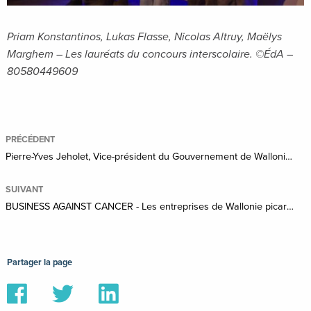
Priam Konstantinos, Lukas Flasse, Nicolas Altruy, Maëlys
Marghem – Les lauréats du concours interscolaire. ©ÉdA –
80580449609
PRÉCÉDENT
Pierre-Yves Jeholet, Vice-président du Gouvernement de Wallonie et ministre de l’Industrie, visite le Technopôle de l’Economie Circulaire à Tournai
SUIVANT
BUSINESS AGAINST CANCER - Les entreprises de Wallonie picarde se mobilisent pour la lutte contre le cancer
Partager la page
Partager
Partager
Partager
sur
sur
sur