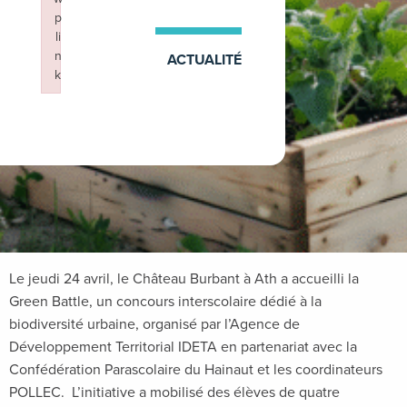
p
li
n
ACTUALITÉ
k
Failed to initialize plugin: wplink
25 avril 2025
Le jeudi 24 avril, le Château Burbant à Ath a accueilli la
Green Battle, un concours interscolaire dédié à la
biodiversité urbaine, organisé par l’Agence de
Développement Territorial IDETA en partenariat avec la
Confédération Parascolaire du Hainaut et les coordinateurs
POLLEC. L’initiative a mobilisé des élèves de quatre