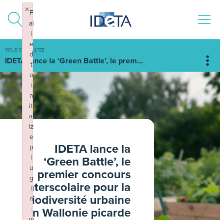
ALLER AU CONTENU
×
F
ai
l
e
VOUS CONSULTEZ
d
IDETA lance la ‘Green Battle’, le prem...
t
o
i
n
iti
al
iz
e
IDETA lance la
p
l
‘Green Battle’, le
u
premier concours
g
interscolaire pour la
i
biodiversité urbaine
n
en Wallonie picarde
:
w