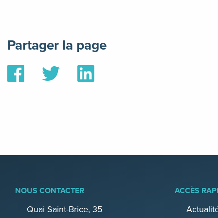
Partager la page
Partager
Partager
Partager
sur
sur
sur
Facebook
Twitter
Linkedin
NOUS CONTACTER
ACCÈS RAP
Quai Saint-Brice, 35
Actualit