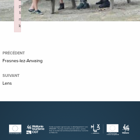
p
li
n
k
Failed to initialize plugin: wplink
PRÉCÉDENT
Frasnes-lez-Anvaing
SUIVANT
Lens