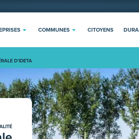
EPRISES
COMMUNES
CITOYENS
DURA
RALE D’IDETA
ALITÉ
le