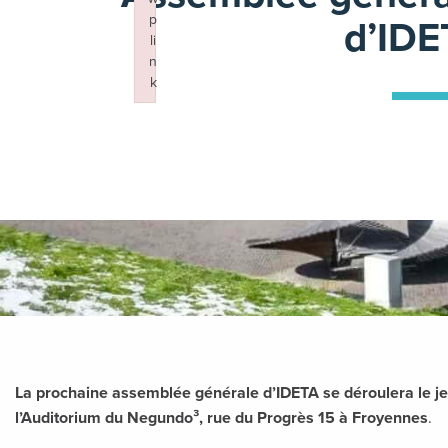
d’IDE
p
li
n
k
Failed to initialize plugin: wplink
24 octobre 2025
La prochaine assemblée générale d’IDETA se déroulera le 
l’Auditorium du Negundo³, rue du Progrès 15 à Froyennes
.