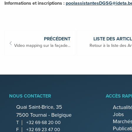
Informations et inscriptions :
poolassistantesDGSG@ideta.b
PRÉCÉDENT
LISTE DES ARTIC
Video mapping sur la façade du Carré Janson
Retour à la liste des Ar
NOUS CONTACTER
ACCÈS RAP
Quai Saint-Brice, 35
Actualit
Jobs
7500 Tournai - Belgique
Marchés
T
+32 69 68 20 00
Publicat
F
+32 69 23 47 00