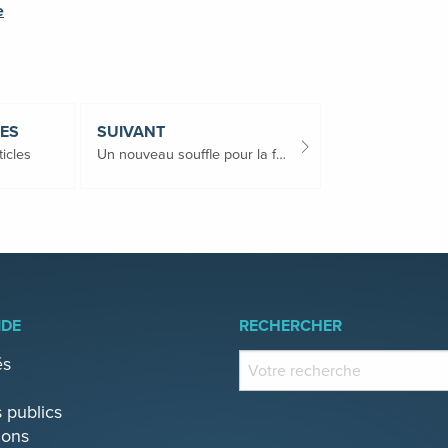
e
LES
SUIVANT
ticles
Un nouveau souffle pour la friche des Ateliers Louis Carton à Tournai
IDE
RECHERCHER
és
 publics
ions