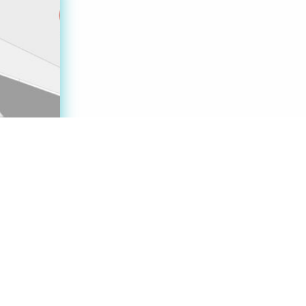
me MC²
ont présenté
le nouveau