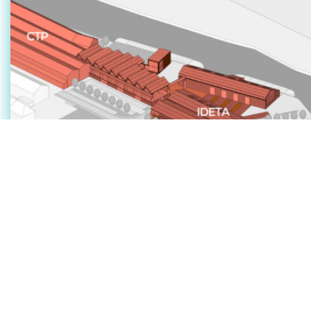
IDETA et le CTP lancent l’écosystè
à Tournai
IDETA et le centre de recherche et développement CTP 
ce 19 février l’écosystème MC²- Mineral Circular Center, 