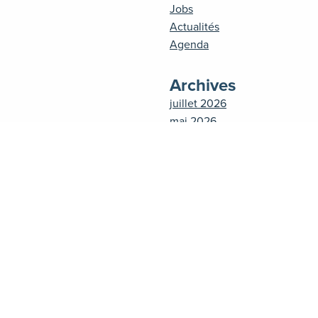
Jobs
Actualités
Agenda
Archives
juillet 2026
mai 2026
avril 2026
mars 2026
février 2026
janvier 2026
décembre 2025
novembre 2025
octobre 2025
juillet 2025
juin 2025
mai 2025