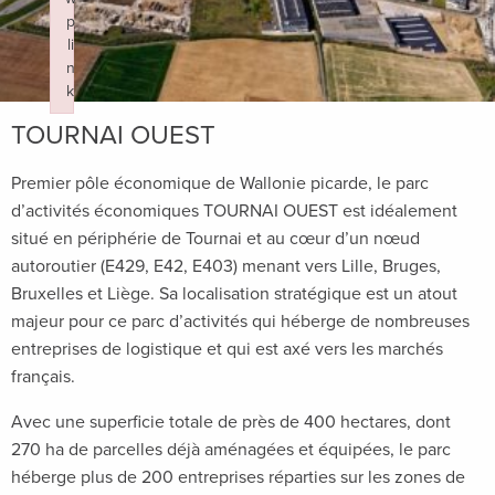
p
li
n
k
Failed to initialize plugin: wplink
TOURNAI OUEST
Premier pôle économique de Wallonie picarde, le parc
d’activités économiques TOURNAI OUEST est idéalement
situé en périphérie de Tournai et au cœur d’un nœud
autoroutier (E429, E42, E403) menant vers Lille, Bruges,
Bruxelles et Liège. Sa localisation stratégique est un atout
majeur pour ce parc d’activités qui héberge de nombreuses
entreprises de logistique et qui est axé vers les marchés
français.
Avec une superficie totale de près de 400 hectares, dont
270 ha de parcelles déjà aménagées et équipées, le parc
héberge plus de 200 entreprises réparties sur les zones de