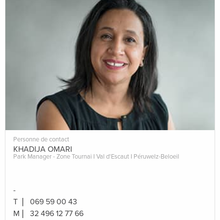
Personne de contact
KHADIJA OMARI
Park Manager - Zone Tournai I Val d'Escaut I Péruwelz-Beloeil
-
T
069 59 00 43
M
32 496 12 77 66